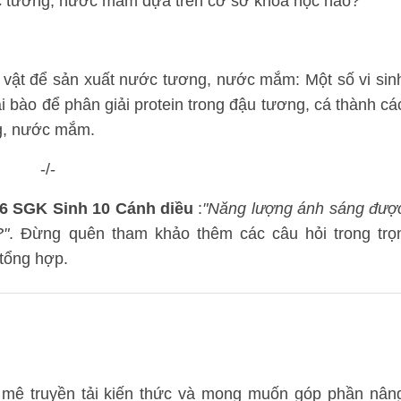
ớc tương, nước mắm dựa trên cơ sở khoa học nào?
h vật để sản xuất nước tương, nước mắm: Một số vi sin
̣i bào để phân giải protein trong đậu tương, cá thành cá
g, nước mắm.
-/-
26 SGK Sinh 10 Cánh diều
:
"Năng lượng ánh sáng đượ
?"
. Đừng quên tham khảo thêm các câu hỏi trong trọ
tổng hợp.
mê truyền tải kiến thức và mong muốn góp phần nân