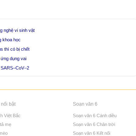
 nghệ vi sinh vật
g khoa học
 thì có bị chết
ã ứng dụng vai
òng SARS–CoV–2
nổi bật
Soạn văn 6
ch Việt Bắc
Soạn văn 6 Cánh diều
 tả mẹ
Soạn văn 6 Chân trời
 mèo
Soạn văn 6 Kết nối