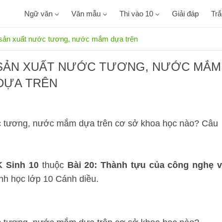
Ngữ văn
Văn mẫu
Thi vào 10
Giải đáp
Tr
ể sản xuất nước tương, nước mắm dựa trên
Ể SẢN XUẤT NƯỚC TƯƠNG, NƯỚC MẮM
DỰA TRÊN
ớc tương, nước mắm dựa trên cơ sở khoa học nào? Câu
K Sinh 10
thuộc
Bài 20: Thành tựu của công nghẹ v
nh học lớp 10 Cánh diều.