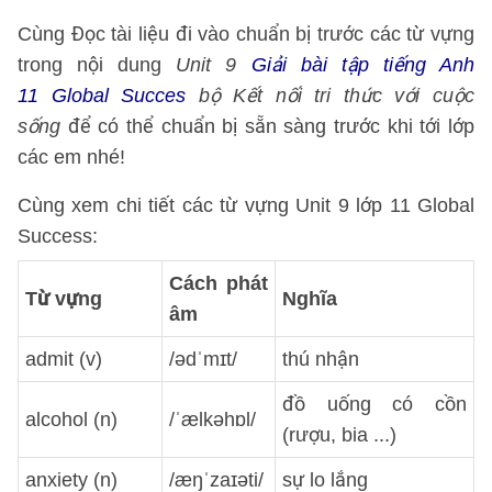
Cùng Đọc tài liệu đi vào chuẩn bị trước các từ vựng
trong nội dung
Unit 9
Giải bài tập tiếng Anh
11 Global Succes
bộ Kết nối tri thức với cuộc
sống
để có thể chuẩn bị sẵn sàng trước khi tới lớp
các em nhé!
Cùng xem chi tiết các từ vựng Unit 9 lớp 11 Global
Success:
Cách phát
Từ vựng
Nghĩa
âm
admit (v)
/ədˈmɪt/
thú nhận
đồ uống có cồn
alcohol (n)
/ˈælkəhɒl/
(rượu, bia ...)
anxiety (n)
/æŋˈzaɪəti/
sự lo lắng