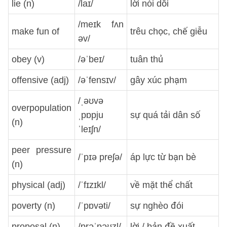
lie (n)
/laɪ/
lời nói dối
/meɪk fʌn
make fun of
trêu chọc, chế giễu
əv/
obey (v)
/əˈbeɪ/
tuân thủ
offensive (adj)
/əˈfensɪv/
gây xúc phạm
/ˌəʊvə
overpopulation
ˌpɒpju
sự quá tải dân số
(n)
ˈleɪʃn/
peer pressure
/ˈpɪə preʃə/
áp lực từ bạn bè
(n)
physical (adj)
/ˈfɪzɪkl/
về mặt thể chất
poverty (n)
/ˈpɒvəti/
sự nghèo đói
proposal (n)
/prəˈpəʊzl/
lời / bản đề xuất