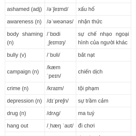
ashamed (adj)
/əˈʃeɪmd/
xấu hổ
awareness (n)
/əˈweənəs/
nhận thức
body shaming
/ˈbɒdi
sự chế nhạo ngoại
(n)
ˌʃeɪmɪŋ/
hình của người khác
bully (v)
/ˈbʊli/
bắt nạt
/kæm
campaign (n)
chiến dịch
ˈpeɪn/
crime (n)
/kraɪm/
tội phạm
depression (n)
/dɪˈpreʃn/
sự trầm cảm
drug (n)
/drʌg/
ma tuý
hang out
/ˌhæŋ ˈaʊt/
đi chơi