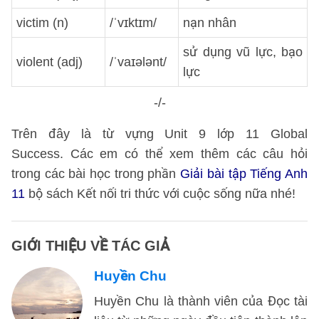
victim (n)
/ˈvɪktɪm/
nạn nhân
sử dụng vũ lực, bạo
violent (adj)
/ˈvaɪələnt/
lực
-/-
Trên đây là từ vựng Unit 9 lớp 11 Global
Success. Các em có thể xem thêm các câu hỏi
trong các bài học trong phần
Giải bài tập Tiếng Anh
11
bộ sách Kết nối tri thức với cuộc sống nữa nhé!
GIỚI THIỆU VỀ TÁC GIẢ
Huyền Chu
Huyền Chu là thành viên của Đọc tài