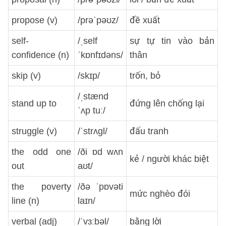
propose (v)
/prəˈpəʊz/
đề xuất
self-
/ˌself
sự tự tin vào bản
confidence (n)
ˈkɒnfɪdəns/
thân
skip (v)
/skɪp/
trốn, bỏ
/ˌstænd
stand up to
đứng lên chống lại
ˈʌp tuː/
struggle (v)
/ˈstrʌgl/
đấu tranh
the odd one
/ði ɒd wʌn
kẻ / người khác biệt
out
aʊt/
the poverty
/ðə ˈpɒvəti
mức nghèo đói
line (n)
laɪn/
verbal (adj)
/ˈvɜːbəl/
bằng lời