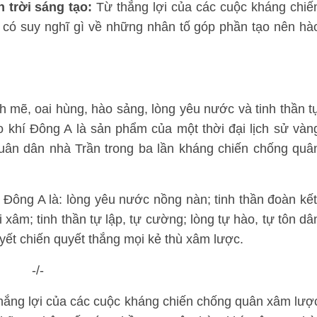
 trời sáng tạo:
Từ thắng lợi của các cuộc kháng chiế
có suy nghĩ gì về những nhân tố góp phần tạo nên hà
h mẽ, oai hùng, hào sảng, lòng yêu nước và tinh thần t
o khí Đông A là sản phẩm của một thời đại lịch sử vàn
quân dân nhà Trần trong ba lần kháng chiến chống quâ
Đông A là: lòng yêu nước nồng nàn; tinh thần đoàn kết
xâm; tinh thần tự lập, tự cường; lòng tự hào, tự tôn dâ
uyết chiến quyết thắng mọi kẻ thù xâm lược.
-/-
 thắng lợi của các cuộc kháng chiến chống quân xâm lượ