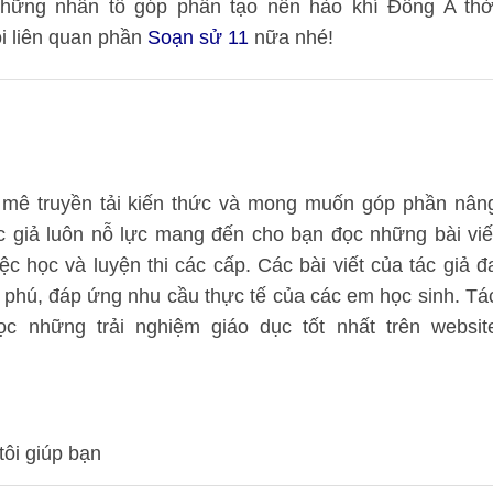
hững nhân tố góp phần tạo nên hào khí Đông A thờ
i liên quan phần
Soạn sử 11
nữa nhé!
mê truyền tải kiến thức và mong muốn góp phần nân
ác giả luôn nỗ lực mang đến cho bạn đọc những bài viế
ệc học và luyện thi các cấp. Các bài viết của tác giả đ
 phú, đáp ứng nhu cầu thực tế của các em học sinh. Tá
 những trải nghiệm giáo dục tốt nhất trên websit
tôi giúp bạn