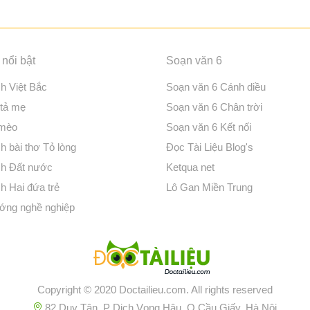
nổi bật
Soạn văn 6
ch Việt Bắc
Soạn văn 6 Cánh diều
 tả mẹ
Soạn văn 6 Chân trời
 mèo
Soạn văn 6 Kết nối
h bài thơ Tỏ lòng
Đọc Tài Liệu Blog's
ch Đất nước
Ketqua net
h Hai đứa trẻ
Lô Gan Miền Trung
ớng nghề nghiệp
Copyright © 2020 Doctailieu.com. All rights reserved
82 Duy Tân, P Dịch Vọng Hậu, Q Cầu Giấy, Hà Nội