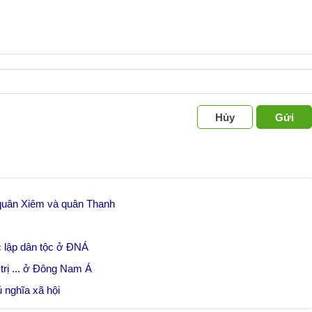
Hủy
Gửi
 quân Xiêm và quân Thanh
c lập dân tộc ở ĐNÁ
trị ... ở Đông Nam Á
 nghĩa xã hội