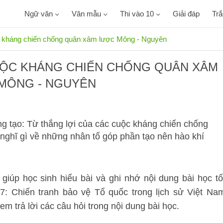
Ngữ văn
Văn mẫu
Thi vào 10
Giải đáp
Tr
c kháng chiến chống quân xâm lược Mông - Nguyên
UỘC KHÁNG CHIẾN CHỐNG QUÂN XÂM
MÔNG - NGUYÊN
ng tạo: Từ thắng lợi của các cuộc kháng chiến chống
ghĩ gì về những nhân tố góp phần tạo nên hào khí
p giúp học sinh hiểu bài và ghi nhớ nội dung bài học tố
 7: Chiến tranh bảo vệ Tổ quốc trong lịch sử Việt Na
em trả lời các câu hỏi trong nội dung bài học.