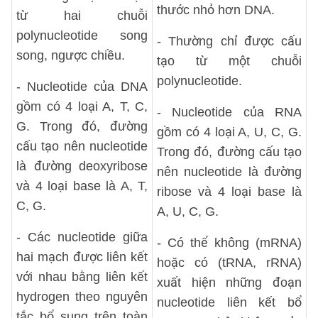
thước nhỏ hơn DNA.
từ hai chuỗi
polynucleotide song
- Thường chỉ được cấu
song, ngược chiều.
tạo từ một chuỗi
polynucleotide.
- Nucleotide của DNA
gồm có 4 loại A, T, C,
- Nucleotide của RNA
G. Trong đó, đường
gồm có 4 loại A, U, C, G.
cấu tạo nên nucleotide
Trong đó, đường cấu tạo
là đường deoxyribose
nên nucleotide là đường
và 4 loại base là A, T,
ribose và 4 loại base là
C, G.
A, U, C, G.
- Các nucleotide giữa
- Có thể không (mRNA)
hai mạch được liên kết
hoặc có (tRNA, rRNA)
với nhau bằng liên kết
xuất hiện những đoạn
hydrogen theo nguyên
nucleotide liên kết bổ
tắc bổ sung trên toàn