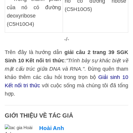
nó có đường ribose
của nó có đường
(C5H10O5)
deoxyribose
(C5H10O4)
-/-
Trên đây là hướng dẫn
giải câu 2 trang 39 SGK
Sinh 10 Kết nối tri thức
:
"Trình bày sự khác biệt về
mặt cấu trúc giữa DNA và RNA."
. Đừng quên tham
khảo thêm các câu hỏi trong trọn bộ
Giải sinh 10
Kết nối tri thức
với cuộc sống mà chúng tôi đã tổng
hợp.
GIỚI THIỆU VỀ TÁC GIẢ
Hoài Anh