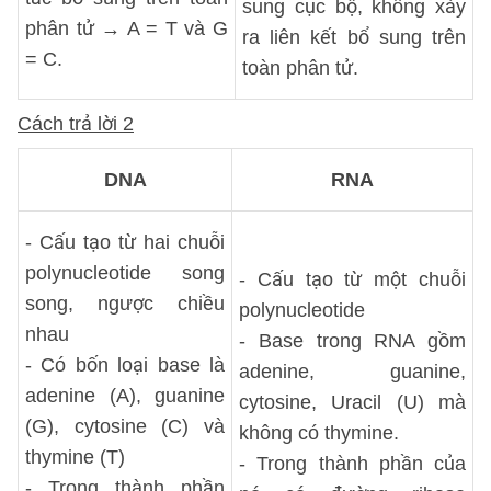
sung cục bộ, không xảy
phân tử → A = T và G
ra liên kết bổ sung trên
= C.
toàn phân tử.
Cách trả lời 2
DNA
RNA
- Cấu tạo từ hai chuỗi
polynucleotide song
- Cấu tạo từ một chuỗi
song, ngược chiều
polynucleotide
nhau
- Base trong RNA gồm
- Có bốn loại base là
adenine, guanine,
adenine (A), guanine
cytosine, Uracil (U) mà
(G), cytosine (C) và
không có thymine.
thymine (T)
- Trong thành phần của
- Trong thành phần