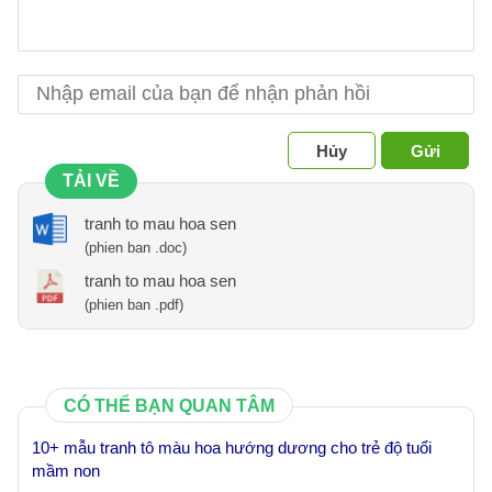
Hủy
Gửi
TẢI VỀ
tranh to mau hoa sen
(phien ban .doc)
tranh to mau hoa sen
(phien ban .pdf)
CÓ THỂ BẠN QUAN TÂM
10+ mẫu tranh tô màu hoa hướng dương cho trẻ độ tuổi
mầm non