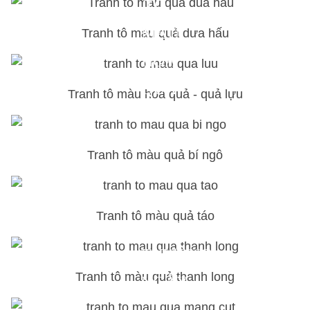
TÔ
MÀU
Tranh tô màu quả dưa hấu
HOA
QUẢ
Tranh tô màu hoa quả - quả lựu
GẦN
GŨI
Tranh tô màu quả bí ngô
VỚI
ĐỜI
Tranh tô màu quả táo
SỐNG
THƯỜNG
Tranh tô màu quả thanh long
NGÀY