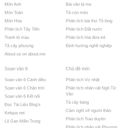
Môn Anh
Bài văn tả mẹ
Môn Toán
Tả con mèo
Môn Hóa
Phân tích bài thơ Tỏ lòng
Phân tích Tây Tiến
Phân tích Đất nước
Tranh tô màu
Phân tích Hai đứa trẻ
Tả cây phượng
Định hướng nghề nghiệp
About us on about.me
Soạn văn 6
Chủ đề mới
Soạn văn 6 Cánh diều
Phân tích Vợ nhặt
Soạn văn 6 Chân trời
Phân tích nhân vật Ngô Tử
Văn
Soạn văn 6 Kết nối
Tả cây bàng
Đọc Tài Liệu Blog's
Cảm nghĩ về người thân
Ketqua net
Phân tích Trao duyên
Lô Gan Miền Trung
Phân tích nhân vật Phương