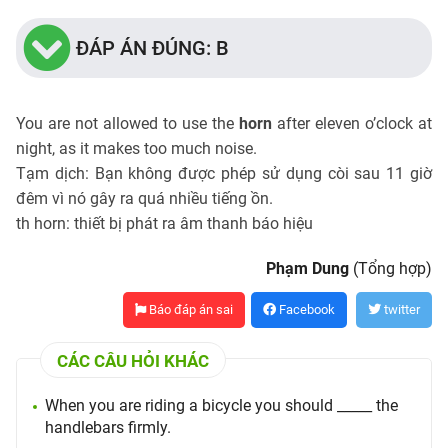
ĐÁP ÁN ĐÚNG: B
You are not allowed to use the
horn
after eleven o’clock at
night, as it makes too much noise.
Tạm dịch: Bạn không được phép sử dụng còi sau 11 giờ
đêm vì nó gây ra quá nhiều tiếng ồn.
th horn: thiết bị phát ra âm thanh báo hiệu
Phạm Dung
(Tổng hợp)
Báo đáp án sai
Facebook
twitter
CÁC CÂU HỎI KHÁC
When you are riding a bicycle you should _____ the
handlebars firmly.