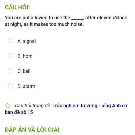
CÂU HỎI:
You are not allowed to use the ______ after eleven o’clock
at night, as it makes too much noise.
A. signal
B. horn
C. bell
D. alarm
Câu hỏi trong đề:
Trắc nghiệm từ vựng Tiếng Anh cơ
bản đề số 15
ĐÁP ÁN VÀ LỜI GIẢI