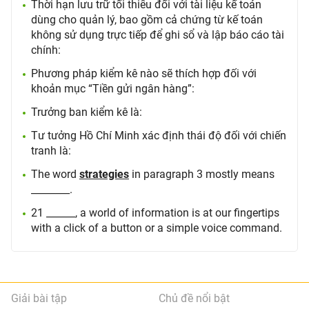
Thời hạn lưu trữ tối thiểu đối với tài liệu kế toán
dùng cho quản lý, bao gồm cả chứng từ kế toán
không sử dụng trực tiếp để ghi sổ và lập báo cáo tài
chính:
Phương pháp kiểm kê nào sẽ thích hợp đối với
khoản mục “Tiền gửi ngân hàng”:
Trưởng ban kiểm kê là:
Tư tưởng Hồ Chí Minh xác định thái độ đối với chiến
tranh là:
The word
strategies
in paragraph 3 mostly means
________.
21 ______, a world of information is at our fingertips
with a click of a button or a simple voice command.
Giải bài tập
Chủ đề nổi bật