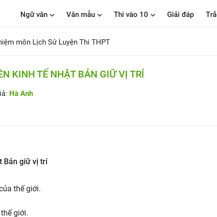
Ngữ văn
Văn mẫu
Thi vào 10
Giải đáp
Trắ
hiệm môn Lịch Sử Luyện Thi THPT
N KINH TẾ NHẬT BẢN GIỮ VỊ TRÍ
iả:
Hà Anh
Bản giữ vị trí
của thế giới.
thế giới.