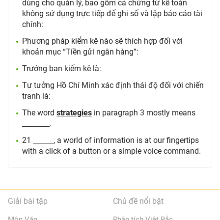
dùng cho quản lý, bao gồm cả chứng từ kế toán
không sử dụng trực tiếp để ghi sổ và lập báo cáo tài
chính:
Phương pháp kiểm kê nào sẽ thích hợp đối với
khoản mục “Tiền gửi ngân hàng”:
Trưởng ban kiểm kê là:
Tư tưởng Hồ Chí Minh xác định thái độ đối với chiến
tranh là:
The word
strategies
in paragraph 3 mostly means
________.
21 ______, a world of information is at our fingertips
with a click of a button or a simple voice command.
Giải bài tập
Chủ đề nổi bật
Môn Văn
Phân tích Việt Bắc