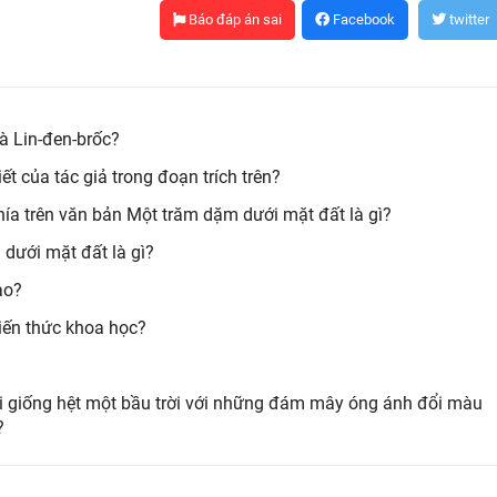
Báo đáp án sai
Facebook
twitter
là Lin-đen-brốc?
t của tác giả trong đoạn trích trên?
ía trên văn bản Một trăm dặm dưới mặt đất là gì?
dưới mặt đất là gì?
ào?
kiến thức khoa học?
i giống hệt một bầu trời với những đám mây óng ánh đổi màu
?