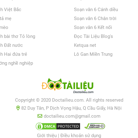
ch Việt Bắc
Soạn văn 6 Cánh diều
 tả mẹ
Soạn văn 6 Chân trời
 mèo
Soạn văn 6 Kết nối
ch bài thơ Tỏ lòng
Đọc Tài Liệu Blog's
ch Đất nước
Ketqua net
ch Hai đứa trẻ
Lô Gan Miền Trung
ớng nghề nghiệp
Copyright © 2020 Doctailieu.com. All rights reserved
82 Duy Tân, P Dịch Vọng Hậu, Q Cầu Giấy, Hà Nội
doctailieu.com@gmail.com
Giới thiệu
|
Điều khoản sử dụng