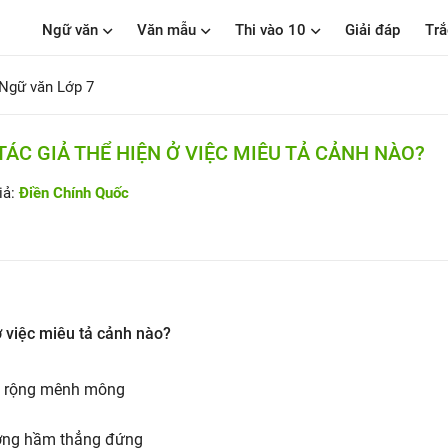
Ngữ văn
Văn mẫu
Thi vào 10
Giải đáp
Trắ
Ngữ văn Lớp 7
ÁC GIẢ THỂ HIỆN Ở VIỆC MIÊU TẢ CẢNH NÀO?
iả:
Điền Chính Quốc
ở việc miêu tả cảnh nào?
g rộng mênh mông
ường hầm thẳng đứng