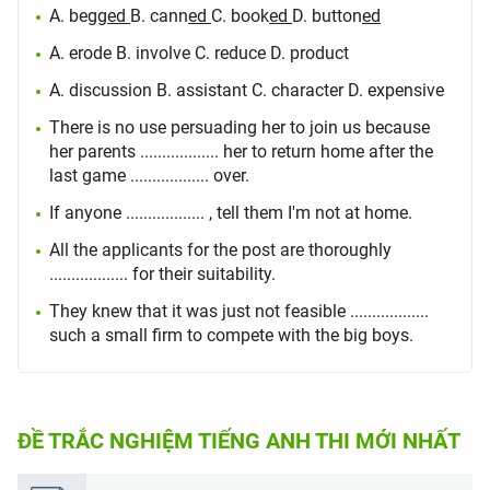
A. begg
ed
B. cann
ed
C. book
ed
D. button
ed
A. erode B. involve C. reduce D. product
A. discussion B. assistant C. character D. expensive
There is no use persuading her to join us because
her parents .................. her to return home after the
last game .................. over.
If anyone .................. , tell them I'm not at home.
All the applicants for the post are thoroughly
.................. for their suitability.
They knew that it was just not feasible ..................
such a small firm to compete with the big boys.
ĐỀ TRẮC NGHIỆM TIẾNG ANH THI MỚI NHẤT