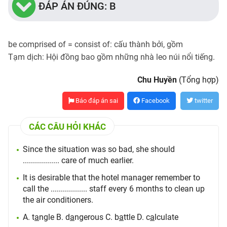
ĐÁP ÁN ĐÚNG: B
be comprised of = consist of: cấu thành bởi, gồm
Tạm dịch: Hội đồng bao gồm những nhà leo núi nổi tiếng.
Chu Huyền
(Tổng hợp)
Báo đáp án sai
Facebook
twitter
CÁC CÂU HỎI KHÁC
Since the situation was so bad, she should
.................. care of much earlier.
It is desirable that the hotel manager remember to
call the .................. staff every 6 months to clean up
the air conditioners.
A. t
a
ngle B. d
a
ngerous C. b
a
ttle D. c
a
lculate