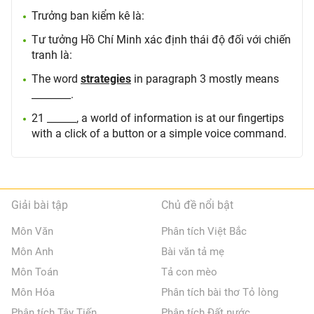
Trưởng ban kiểm kê là:
Tư tưởng Hồ Chí Minh xác định thái độ đối với chiến
tranh là:
The word
strategies
in paragraph 3 mostly means
________.
21 ______, a world of information is at our fingertips
with a click of a button or a simple voice command.
Giải bài tập
Chủ đề nổi bật
Môn Văn
Phân tích Việt Bắc
Môn Anh
Bài văn tả mẹ
Môn Toán
Tả con mèo
Môn Hóa
Phân tích bài thơ Tỏ lòng
Phân tích Tây Tiến
Phân tích Đất nước