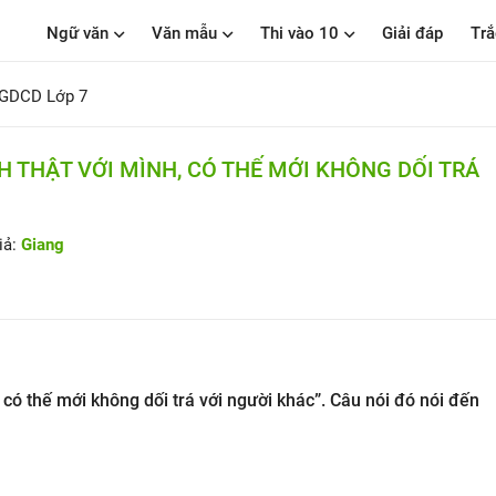
Ngữ văn
Văn mẫu
Thi vào 10
Giải đáp
Trắ
 GDCD Lớp 7
H THẬT VỚI MÌNH, CÓ THẾ MỚI KHÔNG DỐI TRÁ
iả:
Giang
 có thế mới không dối trá với người khác”. Câu nói đó nói đến