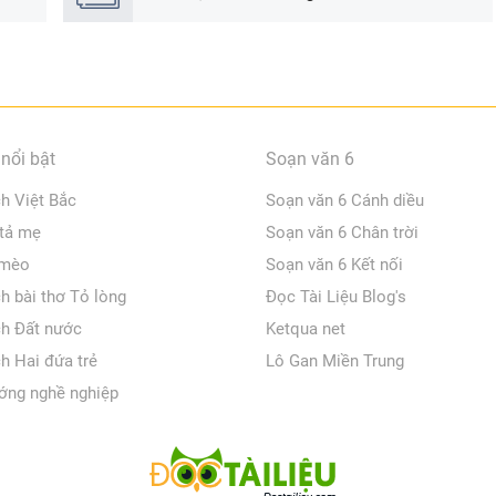
Việt Nam
nổi bật
Soạn văn 6
ch Việt Bắc
Soạn văn 6 Cánh diều
 tả mẹ
Soạn văn 6 Chân trời
 mèo
Soạn văn 6 Kết nối
ch bài thơ Tỏ lòng
Đọc Tài Liệu Blog's
ch Đất nước
Ketqua net
ch Hai đứa trẻ
Lô Gan Miền Trung
ớng nghề nghiệp