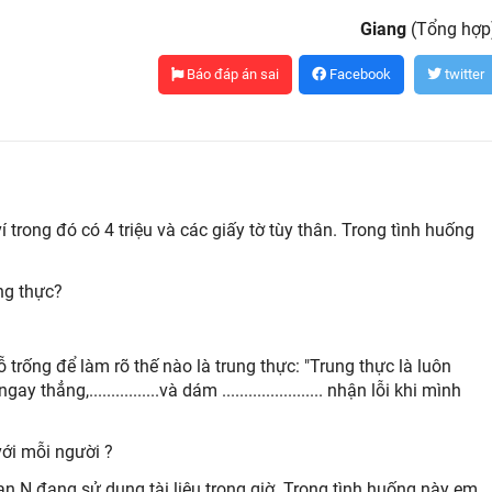
Giang
(Tổng hợp
Báo đáp án sai
Facebook
twitter
 trong đó có 4 triệu và các giấy tờ tùy thân. Trong tình huống
ng thực?
trống để làm rõ thế nào là trung thực: "Trung thực là luôn
ngay thẳng,................và dám ....................... nhận lỗi khi mình
với mỗi người ?
n N đang sử dụng tài liệu trong giờ. Trong tình huống này em