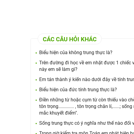
CÁC CÂU HỎI KHÁC
Biểu hiện của không trung thực là?
Trên đường đi học về em nhặt được 1 chiếc ví
này em sẽ làm gì?
Em tán thành ý kiến nào dưới đây về tính tru
Biểu hiện của đức tính trung thực là?
Điền những từ hoặc cụm từ còn thiếu vào chỗ 
tôn trọng............. , tôn trọng chân lí,......; sống 
mắc khuyết điểm".
Sống trung thực có ý nghĩa như thế nào đối 
Trong giờ kiểm tra môn Toán em phát hiện bạ