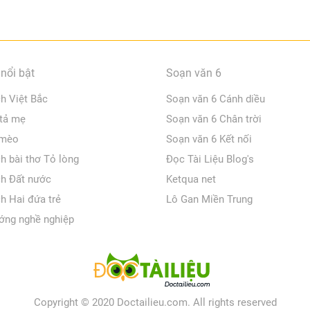
nổi bật
Soạn văn 6
ch Việt Bắc
Soạn văn 6 Cánh diều
 tả mẹ
Soạn văn 6 Chân trời
 mèo
Soạn văn 6 Kết nối
ch bài thơ Tỏ lòng
Đọc Tài Liệu Blog's
ch Đất nước
Ketqua net
ch Hai đứa trẻ
Lô Gan Miền Trung
ớng nghề nghiệp
Copyright © 2020 Doctailieu.com. All rights reserved