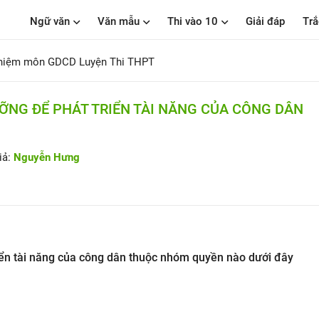
Ngữ văn
Văn mẫu
Thi vào 10
Giải đáp
Trắ
ghiệm môn GDCD Luyện Thi THPT
ỠNG ĐỂ PHÁT TRIỂN TÀI NĂNG CỦA CÔNG DÂN
iả:
Nguyễn Hưng
iển tài năng của công dân thuộc nhóm quyền nào dưới đây