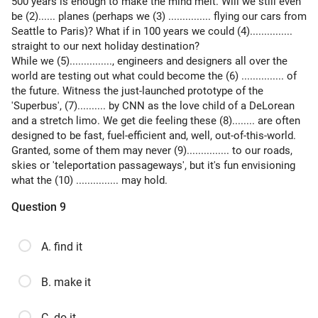
500 years is enough to make the mind melt. Will we still even
be (2)...... planes (perhaps we (3) ............... flying our cars from
Seattle to Paris)? What if in 100 years we could (4)...............
straight to our next holiday destination?
While we (5)..............., engineers and designers all over the
world are testing out what could become the (6) ............... of
the future. Witness the just-launched prototype of the
'Superbus', (7).......... by CNN as the love child of a DeLorean
and a stretch limo. We get die feeling these (8)........ are often
designed to be fast, fuel-efficient and, well, out-of-this-world.
Granted, some of them may never (9)............... to our roads,
skies or 'teleportation passageways', but it's fun envisioning
what the (10) ............... may hold.
Question 9
A. find it
B. make it
C. do it