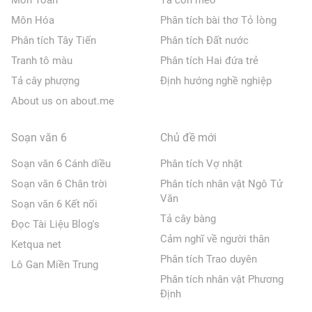
Môn Toán
Tả con mèo
Môn Hóa
Phân tích bài thơ Tỏ lòng
Phân tích Tây Tiến
Phân tích Đất nước
Tranh tô màu
Phân tích Hai đứa trẻ
Tả cây phượng
Định hướng nghề nghiệp
About us on about.me
Soạn văn 6
Chủ đề mới
Soạn văn 6 Cánh diều
Phân tích Vợ nhặt
Soạn văn 6 Chân trời
Phân tích nhân vật Ngô Tử
Văn
Soạn văn 6 Kết nối
Tả cây bàng
Đọc Tài Liệu Blog's
Cảm nghĩ về người thân
Ketqua net
Phân tích Trao duyên
Lô Gan Miền Trung
Phân tích nhân vật Phương
Định