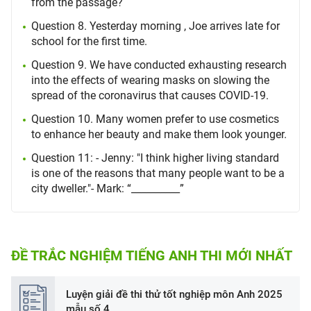
from the passage?
Question 8. Yesterday morning , Joe arrives late for
school for the first time.
Question 9. We have conducted exhausting research
into the effects of wearing masks on slowing the
spread of the coronavirus that causes COVID-19.
Question 10. Many women prefer to use cosmetics
to enhance her beauty and make them look younger.
Question 11: - Jenny: "I think higher living standard
is one of the reasons that many people want to be a
city dweller."- Mark: “__________”
ĐỀ TRẮC NGHIỆM TIẾNG ANH THI MỚI NHẤT
Luyện giải đề thi thử tốt nghiệp môn Anh 2025
mẫu số 4