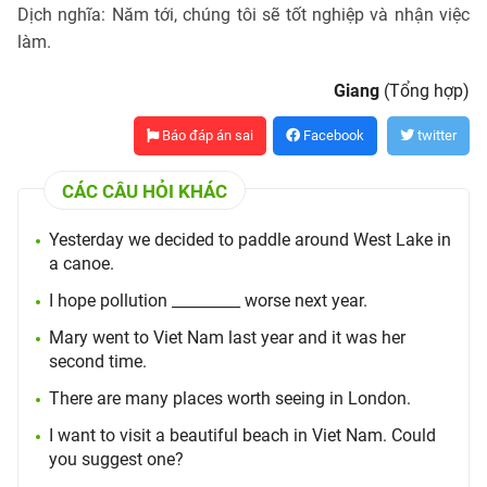
Dịch nghĩa: Năm tới, chúng tôi sẽ tốt nghiệp và nhận việc
làm.
Giang
(Tổng hợp)
Báo đáp án sai
Facebook
twitter
CÁC CÂU HỎI KHÁC
Yesterday we decided to paddle around West Lake in
a canoe.
I hope pollution _________ worse next year.
Mary went to Viet Nam last year and it was her
second time.
There are many places worth seeing in London.
I want to visit a beautiful beach in Viet Nam. Could
you suggest one?