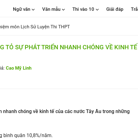
Ngữ văn
Văn mẫu
Thi vào 10
Giải đáp
Trắ
hiệm môn Lịch Sử Luyện Thi THPT
 TỎ SỰ PHÁT TRIỂN NHANH CHÓNG VỀ KINH TẾ
iả:
Cao Mỹ Linh
ển nhanh chóng về kinh tế của các nước Tây Âu trong những
ưởng bình quân 10,8%/năm.