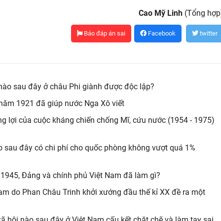
Cao Mỹ Linh
(Tổng hợp
Báo đáp án sai
Facebook
twitter
 nào sau đây ở châu Phi giành được độc lập?
) năm 1921 đã giúp nước Nga Xô viết
g lợi của cuộc kháng chiến chống Mĩ, cứu nước (1954 - 1975)
nào sau đây có chi phí cho quốc phòng không vượt quá 1%
 1945, Đảng và chính phủ Việt Nam đã làm gì?
Nam do Phan Châu Trinh khởi xướng đầu thế kỉ XX đề ra một
 xã hội nào sau đây ở Việt Nam cấu kết chặt chẽ và làm tay sai