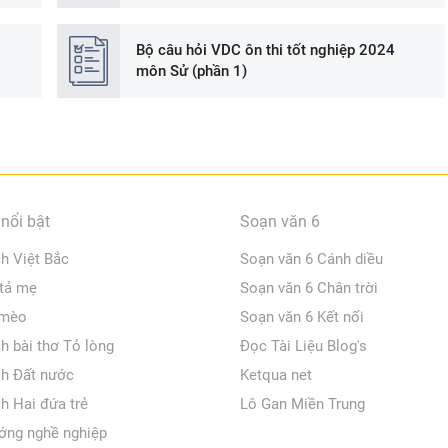
Bộ câu hỏi VDC ôn thi tốt nghiệp 2024
môn Sử (phần 1)
nổi bật
Soạn văn 6
ch Việt Bắc
Soạn văn 6 Cánh diều
 tả mẹ
Soạn văn 6 Chân trời
 mèo
Soạn văn 6 Kết nối
ch bài thơ Tỏ lòng
Đọc Tài Liệu Blog's
ch Đất nước
Ketqua net
ch Hai đứa trẻ
Lô Gan Miền Trung
ớng nghề nghiệp