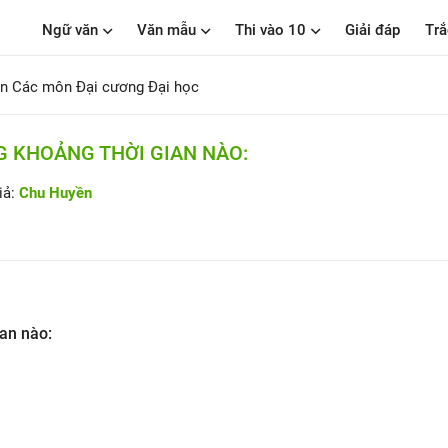
Ngữ văn
Văn mẫu
Thi vào 10
Giải đáp
Trắ
n Các môn Đại cương Đại học
G KHOẢNG THỜI GIAN NÀO:
iả:
Chu Huyền
ian nào: