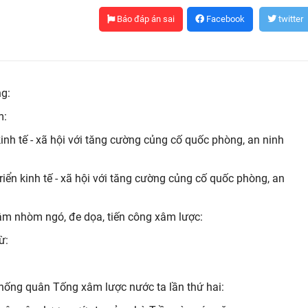
Báo đáp án sai
Facebook
twitter
ng:
m:
 kinh tế - xã hội với tăng cường củng cố quốc phòng, an ninh
riển kinh tế - xã hội với tăng cường củng cố quốc phòng, an
xâm nhòm ngó, đe dọa, tiến công xâm lược:
ừ:
hống quân Tống xâm lược nước ta lần thứ hai: