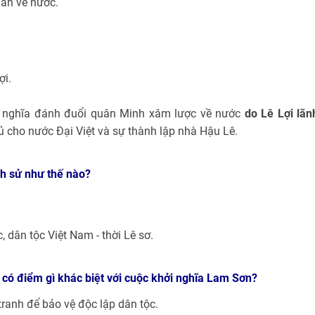
uân về nước.
ợi.
i nghĩa đánh đuổi quân Minh xâm lược về nước
do Lê Lợi lãn
hủ cho nước Đại Việt và sự thành lập nhà Hậu Lê.
ch sử như thế nào?
c, dân tộc Việt Nam - thời Lê sơ.
 có điểm gì khác biệt với cuộc khởi nghĩa Lam Sơn?
tranh để bảo vệ độc lập dân tộc.