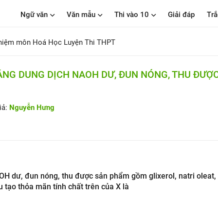
Ngữ văn
Văn mẫu
Thi vào 10
Giải đáp
Trắ
ghiệm môn Hoá Học Luyện Thi THPT
BẰNG DUNG DỊCH NAOH DƯ, ĐUN NÓNG, THU ĐƯỢ
iả:
Nguyễn Hưng
aOH dư, đun nóng, thu được sản phẩm gồm glixerol, natri oleat,
u tạo thỏa mãn tính chất trên của X là