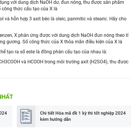
 dụng với dung dịch NaOH dư, đun nóng, thu được sản phẩm
ông thức cấu tạo của X là
 và hỗn hợp 3 axit béo là oleic, panmitic và stearic. Hãy cho
enzen, X phản ứng được với dung dịch NaOH đun nóng theo tỉ
áng gương. Số công thức của X thỏa mãn điều kiện của X là
ể tạo ra số este là đồng phân cấu tạo của nhau là:
CH3COOH và HCOOH trong môi trường axit (H2SO4), thu được
NHẤT
2024
Chi tiết Hóa mã đề 1 kỳ thi tốt nghiệp 2024
kèm hướng dẫn