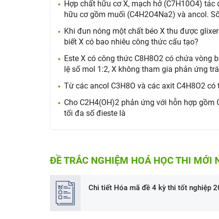
Hợp chất hữu cơ X, mạch hở (C7H10O4) tác
hữu cơ gồm muối (C4H2O4Na2) và ancol. Số c
Khi đun nóng một chất béo X thu được glixerol
biết X có bao nhiêu công thức cấu tạo?
Este X có công thức C8H8O2 có chứa vòng b
lệ số mol 1:2, X không tham gia phản ứng tr
Từ các ancol C3H8O và các axit C4H8O2 có th
Cho C2H4(OH)2 phản ứng với hỗn hợp gồm 
tối đa số đieste là
ĐỀ TRẮC NGHIỆM HOÁ HỌC THI MỚI 
Chi tiết Hóa mã đề 4 kỳ thi tốt nghiệp 