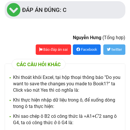
ĐÁP ÁN ĐÚNG: C
Nguyễn Hưng
(Tổng hợp)
Báo đáp án sai
Facebook
twitter
CÁC CÂU HỎI KHÁC
Khi thoát khỏi Excel, tại hộp thoại thông báo "Do you
want to save the changes you made to Book1?" ta
Click vào nút Yes thì có nghĩa là:
Khi thực hiện nhập dữ liệu trong ô, để xuống dòng
trong ô ta thực hiện:
C
Khi sao chép ô B2 có công thức là =A1+
2 sang ô
C
G4, ta có công thức ở ô G4 là: