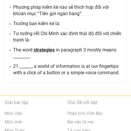
Phương pháp kiểm kê nào sẽ thích hợp đối với
khoản mục “Tiền gửi ngân hàng”:
Trưởng ban kiểm kê là:
Tư tưởng Hồ Chí Minh xác định thái độ đối với chiến
tranh là:
The word
strategies
in paragraph 3 mostly means
________.
21 ______, a world of information is at our fingertips
with a click of a button or a simple voice command.
Giải bài tập
Chủ đề nổi bật
Môn Văn
Phân tích Việt Bắc
Môn Anh
Bài văn tả mẹ
Môn Toán
Tả con mèo