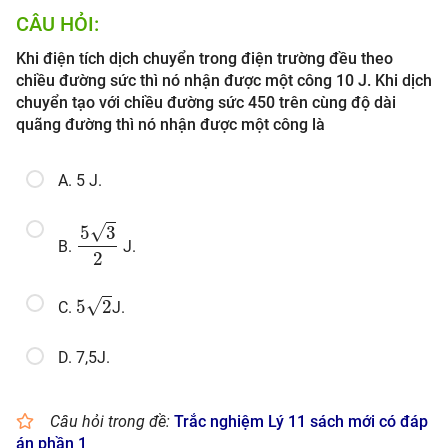
CÂU HỎI:
Khi điện tích dịch chuyển trong điện trường đều theo
chiều đường sức thì nó nhận được một công 10 J. Khi dịch
chuyển tạo với chiều đường sức 450 trên cùng độ dài
quãng đường thì nó nhận được một công là
A. 5 J.
5
3
2
√
5
3
B.
J.
2
5
2
√
5
2
C.
J.
D. 7,5J.
Câu hỏi trong đề:
Trắc nghiệm Lý 11 sách mới có đáp
án phần 1