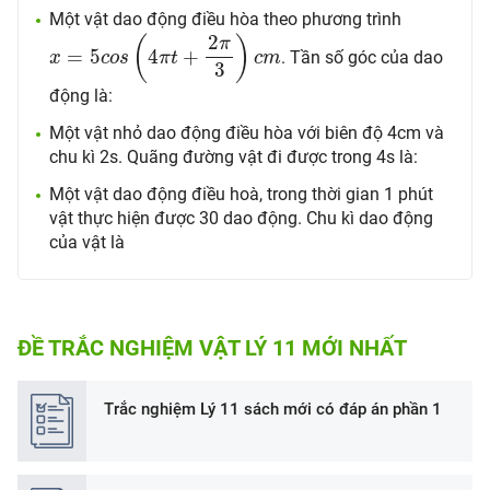
Một vật dao động điều hòa theo phương trình
x
=
5
c
o
s
(
4
π
t
+
2
π
3
)
c
m
2
(
)
π
=
5
4
+
. Tần số góc của dao
x
c
o
s
π
t
c
m
3
động là:
Một vật nhỏ dao động điều hòa với biên độ 4cm và
chu kì 2s. Quãng đường vật đi được trong 4s là:
Một vật dao động điều hoà, trong thời gian 1 phút
vật thực hiện được 30 dao động. Chu kì dao động
của vật là
ĐỀ TRẮC NGHIỆM VẬT LÝ 11 MỚI NHẤT
Trắc nghiệm Lý 11 sách mới có đáp án phần 1