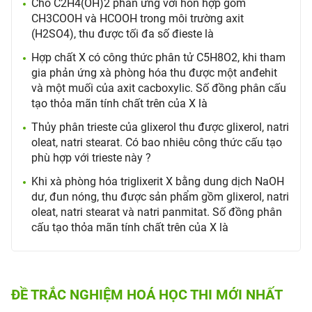
Cho C2H4(OH)2 phản ứng với hỗn hợp gồm
CH3COOH và HCOOH trong môi trường axit
(H2SO4), thu được tối đa số đieste là
Hợp chất X có công thức phân tử C5H8O2, khi tham
gia phản ứng xà phòng hóa thu được một anđehit
và một muối của axit cacboxylic. Số đồng phân cấu
tạo thỏa mãn tính chất trên của X là
Thủy phân trieste của glixerol thu được glixerol, natri
oleat, natri stearat. Có bao nhiêu công thức cấu tạo
phù hợp với trieste này ?
Khi xà phòng hóa triglixerit X bằng dung dịch NaOH
dư, đun nóng, thu được sản phẩm gồm glixerol, natri
oleat, natri stearat và natri panmitat. Số đồng phân
cấu tạo thỏa mãn tính chất trên của X là
ĐỀ TRẮC NGHIỆM HOÁ HỌC THI MỚI NHẤT