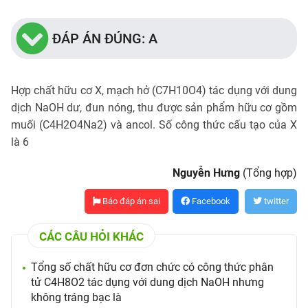
ĐÁP ÁN ĐÚNG: A
Hợp chất hữu cơ X, mạch hở (C7H10O4) tác dụng với dung
dịch NaOH dư, đun nóng, thu được sản phẩm hữu cơ gồm
muối (C4H2O4Na2) và ancol. Số công thức cấu tạo của X
là 6
Nguyễn Hưng
(Tổng hợp)
Báo đáp án sai
Facebook
twitter
CÁC CÂU HỎI KHÁC
Tổng số chất hữu cơ đơn chức có công thức phân
tử C4H8O2 tác dụng với dung dịch NaOH nhưng
không tráng bạc là