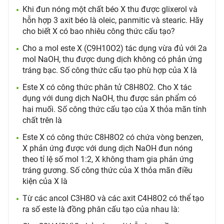
Khi đun nóng một chất béo X thu được glixerol và
hỗn hợp 3 axit béo là oleic, panmitic và stearic. Hãy
cho biết X có bao nhiêu công thức cấu tạo?
Cho a mol este X (C9H10O2) tác dụng vừa đủ với 2a
mol NaOH, thu được dung dịch không có phản ứng
tráng bạc. Số công thức cấu tạo phù hợp của X là
Este X có công thức phân tử C8H8O2. Cho X tác
dụng với dung dịch NaOH, thu được sản phẩm có
hai muối. Số công thức cấu tạo của X thỏa mãn tính
chất trên là
Este X có công thức C8H8O2 có chứa vòng benzen,
X phản ứng được với dung dịch NaOH đun nóng
theo tỉ lệ số mol 1:2, X không tham gia phản ứng
tráng gương. Số công thức của X thỏa mãn điều
kiện của X là
Từ các ancol C3H8O và các axit C4H8O2 có thể tạo
ra số este là đồng phân cấu tạo của nhau là: