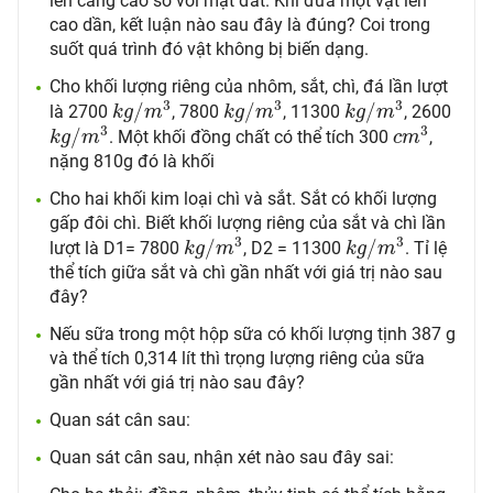
lên càng cao so với mặt đất. Khi đưa một vật lên
cao dần, kết luận nào sau đây là đúng? Coi trong
suốt quá trình đó vật không bị biến dạng.
Cho khối lượng riêng của nhôm, sắt, chì, đá lần lượt
k
g
/
m
3
k
g
/
m
3
k
g
/
m
3
3
3
3
/
/
/
là 2700
, 7800
, 11300
, 2600
k
g
m
k
g
m
k
g
m
k
g
/
m
3
c
m
3
3
3
/
. Một khối đồng chất có thể tích 300
,
k
g
m
c
m
nặng 810g đó là khối
Cho hai khối kim loại chì và sắt. Sắt có khối lượng
gấp đôi chì. Biết khối lượng riêng của sắt và chì lần
k
g
/
m
3
k
g
/
m
3
3
3
/
/
lượt là D1= 7800
, D2 = 11300
. Tỉ lệ
k
g
m
k
g
m
thể tích giữa sắt và chì gần nhất với giá trị nào sau
đây?
Nếu sữa trong một hộp sữa có khối lượng tịnh 387 g
và thể tích 0,314 lít thì trọng lượng riêng của sữa
gần nhất với giá trị nào sau đây?
Quan sát cân sau:
Quan sát cân sau, nhận xét nào sau đây sai: