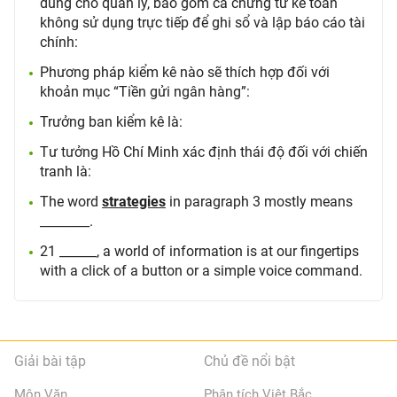
dùng cho quản lý, bao gồm cả chứng từ kế toán
không sử dụng trực tiếp để ghi sổ và lập báo cáo tài
chính:
Phương pháp kiểm kê nào sẽ thích hợp đối với
khoản mục “Tiền gửi ngân hàng”:
Trưởng ban kiểm kê là:
Tư tưởng Hồ Chí Minh xác định thái độ đối với chiến
tranh là:
The word
strategies
in paragraph 3 mostly means
________.
21 ______, a world of information is at our fingertips
with a click of a button or a simple voice command.
Giải bài tập
Chủ đề nổi bật
Môn Văn
Phân tích Việt Bắc