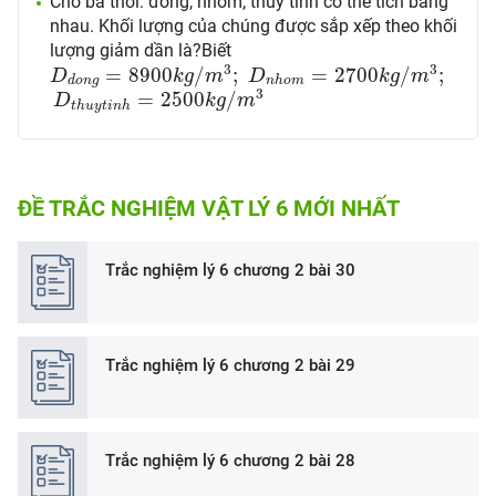
Cho ba thỏi: đồng, nhôm, thủy tinh có thể tích bằng
nhau. Khối lượng của chúng được sắp xếp theo khối
lượng giảm dần là?Biết
D
D
D
d
n
t
h
h
o
u
o
n
y
m
g
t
i
=
n
=
8900
h
2700
=
2500
k
k
g
g
/
k
/
m
g
m
/
3
3
m
;
;
3
3
3
=
8900
/
;
=
2700
/
;
D
k
g
m
D
k
g
m
d
o
n
g
n
h
o
m
3
=
2500
/
D
k
g
m
t
h
u
y
t
i
n
h
ĐỀ TRẮC NGHIỆM VẬT LÝ 6 MỚI NHẤT
Trắc nghiệm lý 6 chương 2 bài 30
Trắc nghiệm lý 6 chương 2 bài 29
Trắc nghiệm lý 6 chương 2 bài 28