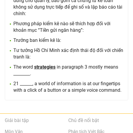
dùng cho quản lý, bao gồm cả chứng từ kế toán
không sử dụng trực tiếp để ghi sổ và lập báo cáo tài
chính:
Phương pháp kiểm kê nào sẽ thích hợp đối với
khoản mục “Tiền gửi ngân hàng”:
Trưởng ban kiểm kê là:
Tư tưởng Hồ Chí Minh xác định thái độ đối với chiến
tranh là:
The word
strategies
in paragraph 3 mostly means
________.
21 ______, a world of information is at our fingertips
with a click of a button or a simple voice command.
Giải bài tập
Chủ đề nổi bật
Môn Văn
Phân tích Việt Bắc