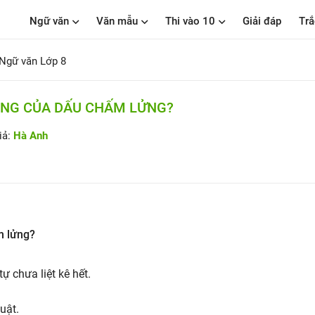
Ngữ văn
Văn mẫu
Thi vào 10
Giải đáp
Trắ
Ngữ văn Lớp 8
ỤNG CỦA DẤU CHẤM LỬNG?
iả:
Hà Anh
m lửng?
ự chưa liệt kê hết.
uật.