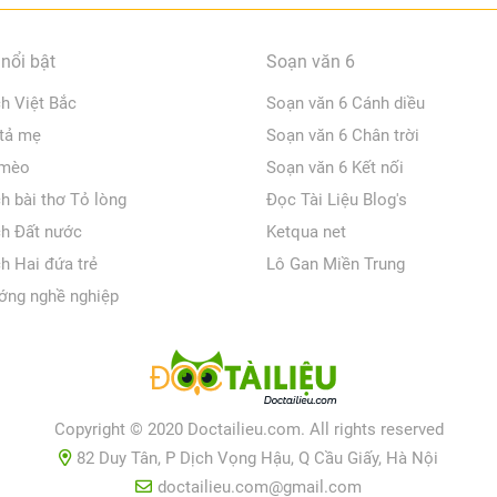
nổi bật
Soạn văn 6
ch Việt Bắc
Soạn văn 6 Cánh diều
 tả mẹ
Soạn văn 6 Chân trời
 mèo
Soạn văn 6 Kết nối
ch bài thơ Tỏ lòng
Đọc Tài Liệu Blog's
ch Đất nước
Ketqua net
ch Hai đứa trẻ
Lô Gan Miền Trung
ớng nghề nghiệp
Copyright © 2020 Doctailieu.com. All rights reserved
82 Duy Tân, P Dịch Vọng Hậu, Q Cầu Giấy, Hà Nội
doctailieu.com@gmail.com