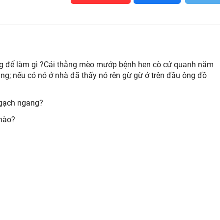
g để làm gì ?Cái thằng mèo mướp bệnh hen cò cử quanh năm
ắng; nếu có nó ở nhà đã thấy nó rên gừ gừ ở trên đầu ông đồ
 gạch ngang?
 nào?