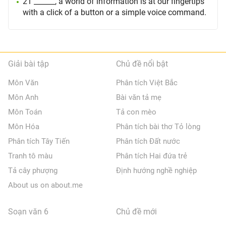
21 ______, a world of information is at our fingertips
with a click of a button or a simple voice command.
Giải bài tập
Chủ đề nổi bật
Môn Văn
Phân tích Việt Bắc
Môn Anh
Bài văn tả mẹ
Môn Toán
Tả con mèo
Môn Hóa
Phân tích bài thơ Tỏ lòng
Phân tích Tây Tiến
Phân tích Đất nước
Tranh tô màu
Phân tích Hai đứa trẻ
Tả cây phượng
Định hướng nghề nghiệp
About us on about.me
Soạn văn 6
Chủ đề mới