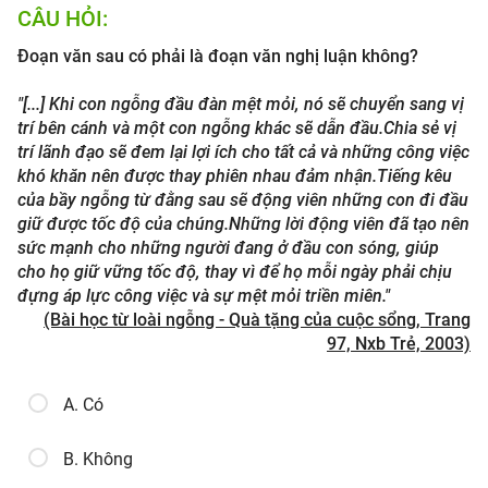
CÂU HỎI:
Đoạn văn sau có phải là đoạn văn nghị luận không?
"[...] Khi con ngỗng đầu đàn mệt mỏi, nó sẽ chuyển sang vị
trí bên cánh và một con ngỗng khác sẽ dẫn đầu.Chia sẻ vị
trí lãnh đạo sẽ đem lại lợi ích cho tất cả và những công việc
khó khăn nên được thay phiên nhau đảm nhận.Tiếng kêu
của bầy ngỗng từ đằng sau sẽ động viên những con đi đầu
giữ được tốc độ của chúng.Những lời động viên đã tạo nên
sức mạnh cho những người đang ở đầu con sóng, giúp
cho họ giữ vững tốc độ, thay vì để họ mỗi ngày phải chịu
đựng áp lực công việc và sự mệt mỏi triền miên."
(Bài học từ loài ngỗng - Quà tặng của cuộc sổng, Trang
97, Nxb Trẻ, 2003)
A. Có
B. Không