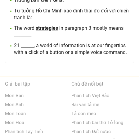
Trưởng ban kiểm kê là:
Tư tưởng Hồ Chí Minh xác định thái độ đối với chiến
tranh là:
The word
strategies
in paragraph 3 mostly means
________.
21 ______, a world of information is at our fingertips
with a click of a button or a simple voice command.
Giải bài tập
Chủ đề nổi bật
Môn Văn
Phân tích Việt Bắc
Môn Anh
Bài văn tả mẹ
Môn Toán
Tả con mèo
Môn Hóa
Phân tích bài thơ Tỏ lòng
Phân tích Tây Tiến
Phân tích Đất nước