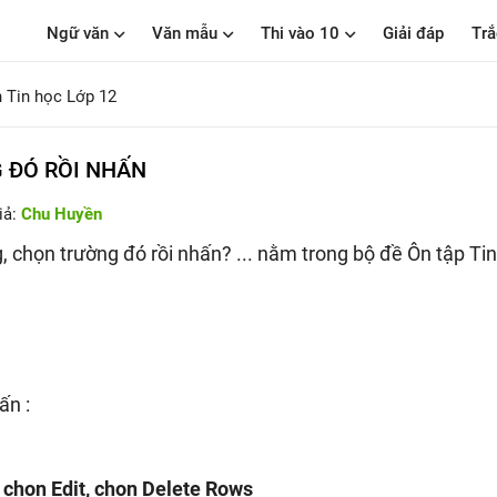
Ngữ văn
Văn mẫu
Thi vào 10
Giải đáp
Trắ
 Tin học Lớp 12
 ĐÓ RỒI NHẤN
iả:
Chu Huyền
, chọn trường đó rồi nhấn? ... nằm trong bộ đề Ôn tập Tin
ấn :
n
chọn Edit, chọn Delete Rows