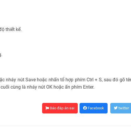
ộ thiết kế.
g.
oặc nháy nút Save hoặc nhấn tổ hợp phím Ctrl + S, sau đó gõ tê
cuối cùng là nháy nút OK hoặc ấn phím Enter.
Báo đáp án sai
Facebook
twitter