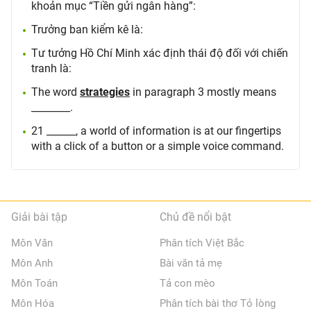
khoản mục “Tiền gửi ngân hàng”:
Trưởng ban kiểm kê là:
Tư tưởng Hồ Chí Minh xác định thái độ đối với chiến
tranh là:
The word
strategies
in paragraph 3 mostly means
________.
21 ______, a world of information is at our fingertips
with a click of a button or a simple voice command.
Giải bài tập
Chủ đề nổi bật
Môn Văn
Phân tích Việt Bắc
Môn Anh
Bài văn tả mẹ
Môn Toán
Tả con mèo
Môn Hóa
Phân tích bài thơ Tỏ lòng