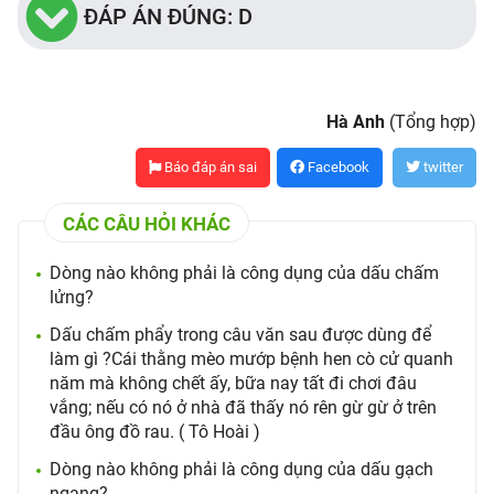
ĐÁP ÁN ĐÚNG: D
Hà Anh
(Tổng hợp)
Báo đáp án sai
Facebook
twitter
CÁC CÂU HỎI KHÁC
Dòng nào không phải là công dụng của dấu chấm
lửng?
Dấu chấm phẩy trong câu văn sau được dùng để
làm gì ?Cái thằng mèo mướp bệnh hen cò cử quanh
năm mà không chết ấy, bữa nay tất đi chơi đâu
vắng; nếu có nó ở nhà đã thấy nó rên gừ gừ ở trên
đầu ông đồ rau. ( Tô Hoài )
Dòng nào không phải là công dụng của dấu gạch
ngang?