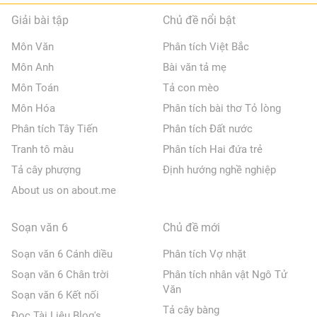
Giải bài tập
Chủ đề nổi bật
Môn Văn
Phân tích Việt Bắc
Môn Anh
Bài văn tả mẹ
Môn Toán
Tả con mèo
Môn Hóa
Phân tích bài thơ Tỏ lòng
Phân tích Tây Tiến
Phân tích Đất nước
Tranh tô màu
Phân tích Hai đứa trẻ
Tả cây phượng
Định hướng nghề nghiệp
About us on about.me
Soạn văn 6
Chủ đề mới
Soạn văn 6 Cánh diều
Phân tích Vợ nhặt
Soạn văn 6 Chân trời
Phân tích nhân vật Ngô Tử
Văn
Soạn văn 6 Kết nối
Tả cây bàng
Đọc Tài Liệu Blog's