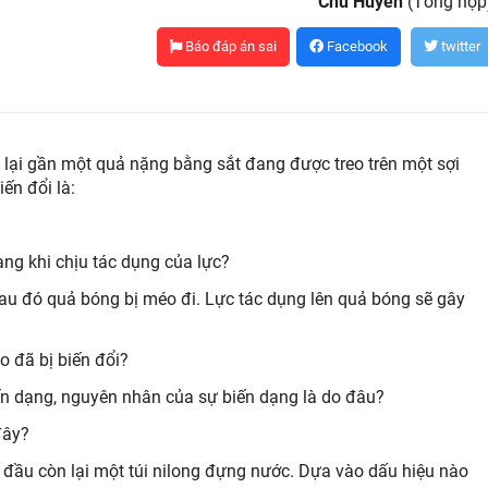
Chu Huyền
(Tổng hợp
Báo đáp án sai
Facebook
twitter
ại gần một quả nặng bằng sắt đang được treo trên một sợi
ến đổi là:
ng khi chịu tác dụng của lực?
u đó quả bóng bị méo đi. Lực tác dụng lên quả bóng sẽ gây
 đã bị biến đổi?
ến dạng, nguyên nhân của sự biến dạng là do đâu?
đây?
 đầu còn lại một túi nilong đựng nước. Dựa vào dấu hiệu nào