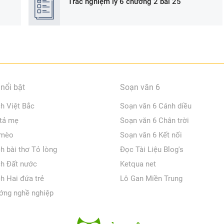
Trắc nghiệm lý 6 chương 2 bài 25
nổi bật
Soạn văn 6
ch Việt Bắc
Soạn văn 6 Cánh diều
 tả mẹ
Soạn văn 6 Chân trời
 mèo
Soạn văn 6 Kết nối
ch bài thơ Tỏ lòng
Đọc Tài Liệu Blog's
ch Đất nước
Ketqua net
ch Hai đứa trẻ
Lô Gan Miền Trung
ớng nghề nghiệp