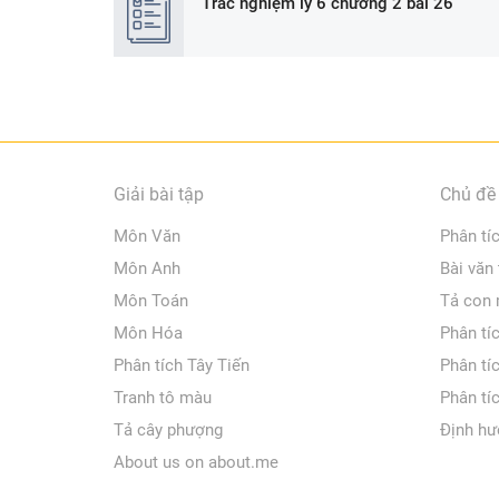
Trắc nghiệm lý 6 chương 2 bài 26
Giải bài tập
Chủ đề 
Môn Văn
Phân tí
Môn Anh
Bài văn
Môn Toán
Tả con
Môn Hóa
Phân tí
Phân tích Tây Tiến
Phân tí
Tranh tô màu
Phân tí
Tả cây phượng
Định hư
About us on about.me