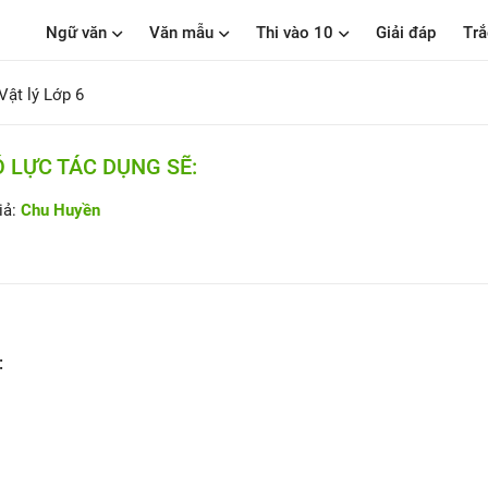
Ngữ văn
Văn mẫu
Thi vào 10
Giải đáp
Trắ
ật lý Lớp 6
Ó LỰC TÁC DỤNG SẼ:
iả:
Chu Huyền
: