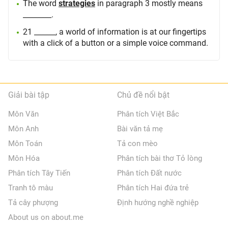
The word
strategies
in paragraph 3 mostly means
________.
21 ______, a world of information is at our fingertips
with a click of a button or a simple voice command.
Giải bài tập
Chủ đề nổi bật
Môn Văn
Phân tích Việt Bắc
Môn Anh
Bài văn tả mẹ
Môn Toán
Tả con mèo
Môn Hóa
Phân tích bài thơ Tỏ lòng
Phân tích Tây Tiến
Phân tích Đất nước
Tranh tô màu
Phân tích Hai đứa trẻ
Tả cây phượng
Định hướng nghề nghiệp
About us on about.me