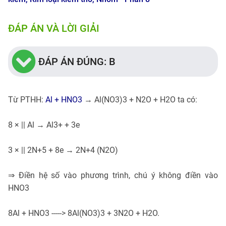
ĐÁP ÁN VÀ LỜI GIẢI
ĐÁP ÁN ĐÚNG: B
Từ PTHH:
Al + HNO3
→ Al(NO3)3 + N2O + H2O ta có:
8 × || Al → Al3+ + 3e
3 × || 2N+5 + 8e → 2N+4 (N2O)
⇒ Điền hệ số vào phương trình, chú ý không điền vào
HNO3
8Al + HNO3 -----> 8Al(NO3)3 + 3N2O + H2O.