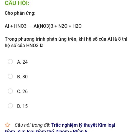
CÂU HỎI:
Cho phản ứng:
Al + HNO3 → Al(NO3)3 + N2O + H2O
Trong phương trình phản ứng trên, khi hệ số của Al là 8 thì
hệ số của HNO3 là
A. 24
B. 30
C. 26
D. 15
Câu hỏi trong đề:
Trắc nghiệm lý thuyết Kim loại
kiềm, Kim loại kiềm thổ, Nhôm - Phần 8