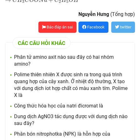
→
+
C
H
C
O
O
N
a
C
H
O
H
3
2
5
Nguyễn Hưng
(Tổng hợp)
Báo đáp án sai
Facebook
twitter
CÁC CÂU HỎI KHÁC
Phân tử amino axit nào sau đây có hai nhóm
amino?
Polime thiên nhiên X được sinh ra trong quá trình
quang hợp của cây xanh. Ở nhiệt độ thường, X tạo
với dung dịch iot hợp chất có màu xanh tím. Polime
X là
Công thức hóa học của natri đicromat là
Dung dịch AgNO3 tác dụng được với dung dịch nào
sau đây?
Phân bón nitrophotka (NPK) là hỗn hợp của