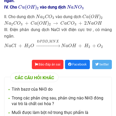
ngăn.
C
u
(
O
H
)
2
N
a
N
O
3
(
)
IV. Cho
vào dung dịch
C
u
O
H
N
a
N
O
2
3
C
a
(
O
H
)
2
N
a
2
C
O
3
(
)
II. Cho dung dịch
vào dung dịch
N
a
C
O
C
a
O
H
2
3
2
N
a
2
C
O
3
+
C
a
(
O
H
)
2
→
C
a
C
O
3
+
2
N
a
O
H
+
(
)
→
+
2
N
a
C
O
C
a
O
H
C
a
C
O
N
a
O
H
2
3
2
3
III. Điện phân dung dịch NaCl với điện cực trơ , có màng
ngăn.
→
Đ
P
D
D
,
M
N
X
Đ
,
P
D
D
M
N
X
N
a
C
l
+
H
2
O
N
a
O
H
+
H
2
+
O
2
+
−
−−−−−−−
→
+
+
N
a
C
l
H
O
N
a
O
H
H
O
2
2
2
Báo đáp án sai
Facebook
twitter
CÁC CÂU HỎI KHÁC
Tính bazơ của NH3 do
Trong các phản ứng sau, phản ứng nào NH3 đóng
vai trò là chất oxi hóa ?
Muối được làm bột nở trong thực phẩm là