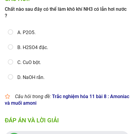
Chất nào sau đây có thể làm khô khí NH3 có lẫn hơi nước
?
A. P2O5.
B. H2SO4 đặc.
C. CuO bột.
D. NaOH rắn.
Câu hỏi trong đề:
Trắc nghiệm hóa 11 bài 8 : Amoniac
và muối amoni
ĐÁP ÁN VÀ LỜI GIẢI