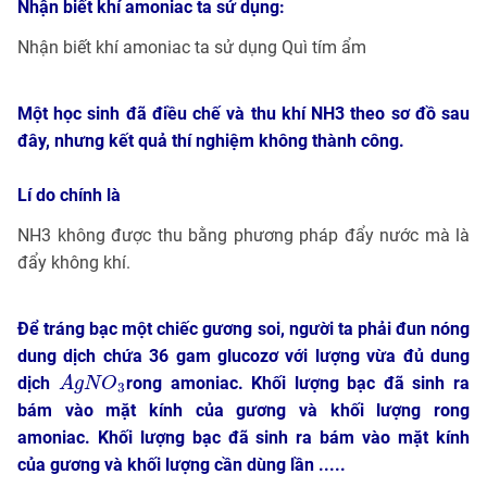
Nhận biết khí amoniac ta sử dụng:
Nhận biết khí amoniac ta sử dụng Quì tím ẩm
Một học sinh đã điều chế và thu khí NH3 theo sơ đồ sau
đây, nhưng kết quả thí nghiệm không thành công.
Lí do chính là
NH3 không được thu bằng phương pháp đẩy nước mà là
đẩy không khí.
Để tráng bạc một chiếc gương soi, người ta phải đun nóng
dung dịch chứa 36 gam glucozơ với lượng vừa đủ dung
A
g
N
O
3
dịch
rong amoniac. Khối lượng bạc đã sinh ra
A
g
N
O
3
bám vào mặt kính của gương và khối lượng rong
amoniac. Khối lượng bạc đã sinh ra bám vào mặt kính
của gương và khối lượng cần dùng lần .....