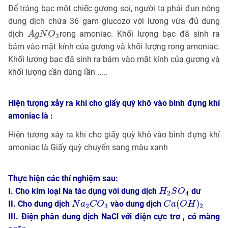
Để tráng bạc một chiếc gương soi, người ta phải đun nóng
dung dịch chứa 36 gam glucozơ với lượng vừa đủ dung
A
g
N
O
3
dịch
rong amoniac. Khối lượng bạc đã sinh ra
A
g
N
O
3
bám vào mặt kính của gương và khối lượng rong amoniac.
Khối lượng bạc đã sinh ra bám vào mặt kính của gương và
khối lượng cần dùng lần .....
Hiện tượng xảy ra khi cho giấy quỳ khô vào bình đựng khí
amoniac là :
Hiện tượng xảy ra khi cho giấy quỳ khô vào bình đựng khí
amoniac là Giấy quỳ chuyển sang màu xanh
Thực hiện các thí nghiệm sau:
H
2
S
O
4
I. Cho kim loại Na tác dụng với dung dịch
dư
H
S
O
2
4
C
a
(
O
H
)
2
N
a
2
C
O
3
(
)
II. Cho dung dịch
vào dung dịch
N
a
C
O
C
a
O
H
2
3
2
III. Điện phân dung dịch NaCl với điện cực trơ , có màng