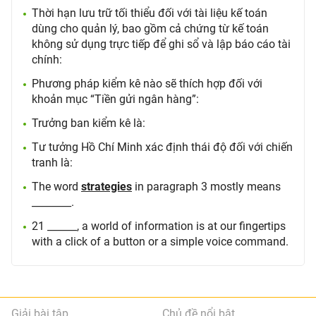
Thời hạn lưu trữ tối thiểu đối với tài liệu kế toán
dùng cho quản lý, bao gồm cả chứng từ kế toán
không sử dụng trực tiếp để ghi sổ và lập báo cáo tài
chính:
Phương pháp kiểm kê nào sẽ thích hợp đối với
khoản mục “Tiền gửi ngân hàng”:
Trưởng ban kiểm kê là:
Tư tưởng Hồ Chí Minh xác định thái độ đối với chiến
tranh là:
The word
strategies
in paragraph 3 mostly means
________.
21 ______, a world of information is at our fingertips
with a click of a button or a simple voice command.
Giải bài tập
Chủ đề nổi bật