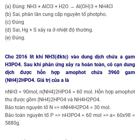
(a) Đúng: NH3 + AlCl3 + H2O → Al(OH)3 + NH4Cl
(b) Sai, phân lân cung cấp nguyên tố photpho.
(c) Đúng
(d) Sai, Hg + S xảy ra ở nhiệt độ thường.
(e) Đúng.
Cho 2016 lít khí NH3(đktc) vào dung dịch chứa a gam
H3PO4. Sau khi phản ứng xảy ra hoàn toàn, cô cạn dung
dịch được hỗn hợp amophot chứa 3960 gam
(NH4)2HPO4. Giá trị của a là
nNH3 = 90mol, n(NH4)2HPO4 = 60 mol. Hỗn hợp amophot
thu được gồm (NH4)2HPO4 và NH4H2PO4.
Bảo toàn nguyên tố N => nNH4H2PO4 = 30 mol.
Bảo toàn nguyên tố P => nH3PO4 = 60 mol => a= 60x98 =
5880g.