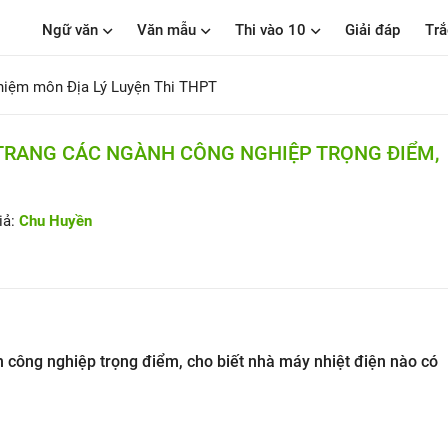
Ngữ văn
Văn mẫu
Thi vào 10
Giải đáp
Trắ
hiệm môn Địa Lý Luyện Thi THPT
M TRANG CÁC NGÀNH CÔNG NGHIỆP TRỌNG ĐIỂM,
iả:
Chu Huyền
h công nghiệp trọng điểm, cho biết nhà máy nhiệt điện nào có