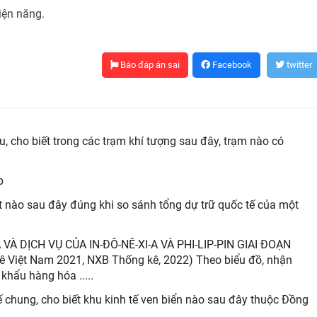
iện năng.
Báo đáp án sai
Facebook
twitter
u, cho biết trong các trạm khí tượng sau đây, trạm nào có
p
ét nào sau đây đúng khi so sánh tổng dự trữ quốc tế của một
VÀ DỊCH VỤ CỦA IN-ĐÔ-NÊ-XI-A VÀ PHI-LIP-PIN GIAI ĐOẠN
kê Việt Nam 2021, NXB Thống kê, 2022) Theo biểu đồ, nhận
 khẩu hàng hóa .....
tế chung, cho biết khu kinh tế ven biển nào sau đây thuộc Đồng