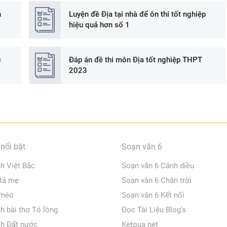
n
Luyện đề Địa tại nhà để ôn thi tốt nghiệp
hiệu quả hơn số 1
c
Đáp án đề thi môn Địa tốt nghiệp THPT
2023
nổi bật
Soạn văn 6
ch Việt Bắc
Soạn văn 6 Cánh diều
 tả mẹ
Soạn văn 6 Chân trời
 mèo
Soạn văn 6 Kết nối
ch bài thơ Tỏ lòng
Đọc Tài Liệu Blog's
ch Đất nước
Ketqua net