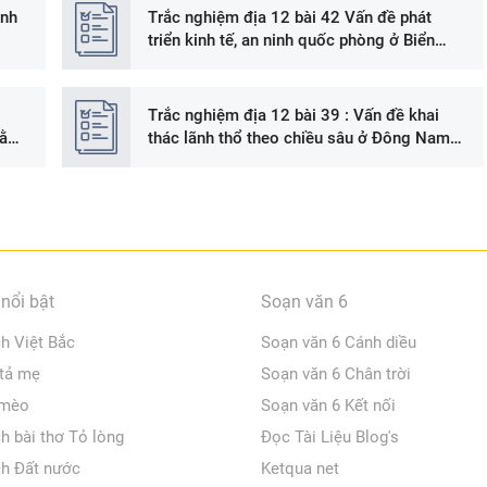
inh
Trắc nghiệm địa 12 bài 42 Vấn đề phát
triển kinh tế, an ninh quốc phòng ở Biển
Đông và các đảo, quần đảo
Trắc nghiệm địa 12 bài 39 : Vấn đề khai
bằng
thác lãnh thổ theo chiều sâu ở Đông Nam
Bộ
nổi bật
Soạn văn 6
ch Việt Bắc
Soạn văn 6 Cánh diều
 tả mẹ
Soạn văn 6 Chân trời
 mèo
Soạn văn 6 Kết nối
ch bài thơ Tỏ lòng
Đọc Tài Liệu Blog's
ch Đất nước
Ketqua net