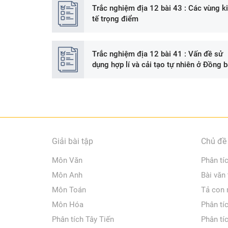
Trắc nghiệm địa 12 bài 43 : Các vùng k
tế trọng điểm
Trắc nghiệm địa 12 bài 41 : Vấn đề sử
dụng hợp lí và cải tạo tự nhiên ở Đồng 
sông Cửu Long
Giải bài tập
Chủ đề 
Môn Văn
Phân tí
Môn Anh
Bài văn
Môn Toán
Tả con
Môn Hóa
Phân tí
Phân tích Tây Tiến
Phân tí