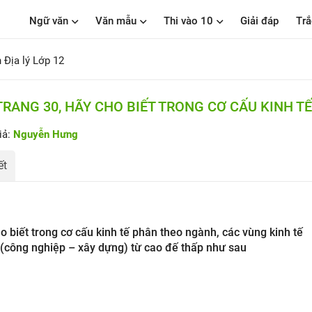
Ngữ văn
Văn mẫu
Thi vào 10
Giải đáp
Trắ
Địa lý Lớp 12
TRANG 30, HÃY CHO BIẾT TRONG CƠ CẤU KINH TẾ
iả:
Nguyễn Hưng
ết
ho biết trong cơ cấu kinh tế phân theo ngành, các vùng kinh tế
II (công nghiệp – xây dựng) từ cao đế thấp như sau