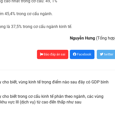
g cao nhất trong cơ cấu: 49, 1%
iếm 45,4% trong cơ cấu ngành.
ọng là 37,5% trong cơ cấu ngành kinh tế.
Nguyễn Hưng
(Tổng hợp
Báo đáp án sai
Facebook
twitter
ãy cho biết, vùng kinh tế trọng điểm nào sau đây có GDP bình
ãy cho biết trong cơ cấu kinh tế phân theo ngành, các vùng
 khu vực III (dịch vụ) từ cao đến thấp như sau