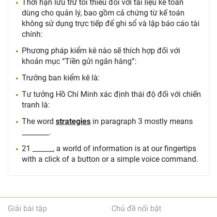
Thời hạn lưu trữ tối thiểu đối với tài liệu kế toán
dùng cho quản lý, bao gồm cả chứng từ kế toán
không sử dụng trực tiếp để ghi sổ và lập báo cáo tài
chính:
Phương pháp kiểm kê nào sẽ thích hợp đối với
khoản mục “Tiền gửi ngân hàng”:
Trưởng ban kiểm kê là:
Tư tưởng Hồ Chí Minh xác định thái độ đối với chiến
tranh là:
The word
strategies
in paragraph 3 mostly means
________.
21 ______, a world of information is at our fingertips
with a click of a button or a simple voice command.
Giải bài tập
Chủ đề nổi bật