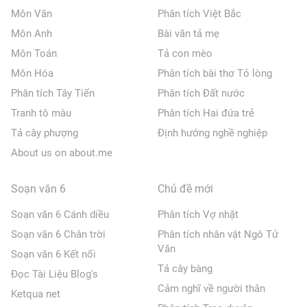
Môn Văn
Phân tích Việt Bắc
Môn Anh
Bài văn tả mẹ
Môn Toán
Tả con mèo
Môn Hóa
Phân tích bài thơ Tỏ lòng
Phân tích Tây Tiến
Phân tích Đất nước
Tranh tô màu
Phân tích Hai đứa trẻ
Tả cây phượng
Định hướng nghề nghiệp
About us on about.me
Soạn văn 6
Chủ đề mới
Soạn văn 6 Cánh diều
Phân tích Vợ nhặt
Soạn văn 6 Chân trời
Phân tích nhân vật Ngô Tử
Văn
Soạn văn 6 Kết nối
Tả cây bàng
Đọc Tài Liệu Blog's
Cảm nghĩ về người thân
Ketqua net