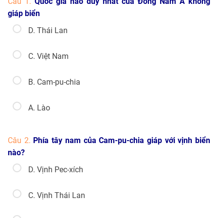
Câu 1.
Quốc gia nào duy nhất của Đông Nam Á không
giáp biển
D. Thái Lan
C. Việt Nam
B. Cam-pu-chia
A. Lào
Câu 2.
Phía tây nam của Cam-pu-chia giáp với vịnh biển
nào?
D. Vịnh Pec-xích
C. Vịnh Thái Lan