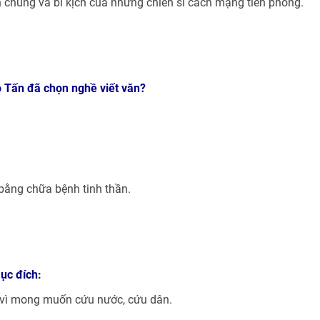
n chúng và bi kịch của những chiến sĩ cách mạng tiên phong.
 Tấn đã chọn nghề viết văn?
bằng chữa bệnh tinh thần.
ục đích:
ề vì mong muốn cứu nước, cứu dân.