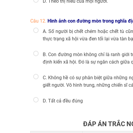
D. Theo thị hiếu của mọi người.
Câu 12.
Hình ảnh con đường mòn trong nghĩa địa
A. Số người bị chết chém hoặc chết tù cũn
thực trạng xã hội vừa đen tối lại vừa tàn 
B. Con đường mòn không chỉ là ranh giới t
định kiến xã hội. Đó là sự ngăn cách giữ
C. Không hề có sự phân biệt giữa những ng
giết người. Vô hình trung, những chiến sĩ 
D. Tất cả đều đúng
ĐÁP ÁN TRẮC NG