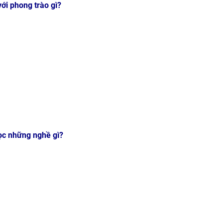
ới phong trào gì?
học những nghề gì?