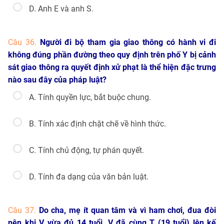
D. Anh E và anh S.
Câu 36.
Người đi bộ tham gia giao thông có hành vi đi
không đúng phần đường theo quy định trên phố Y bị cảnh
sát giao thông ra quyết định xử phạt là thể hiện đặc trưng
nào sau đây của pháp luật?
A. Tính quyền lực, bắt buộc chung.
B. Tính xác định chặt chẽ về hình thức.
C. Tính chủ động, tự phán quyết.
D. Tính đa dạng của văn bản luật.
Câu 37.
Do cha, mẹ ít quan tâm và vì ham chơi, đua đòi
nên khi V vừa đủ 14 tuổi, V đã cùng T (19 tuổi) lên kế