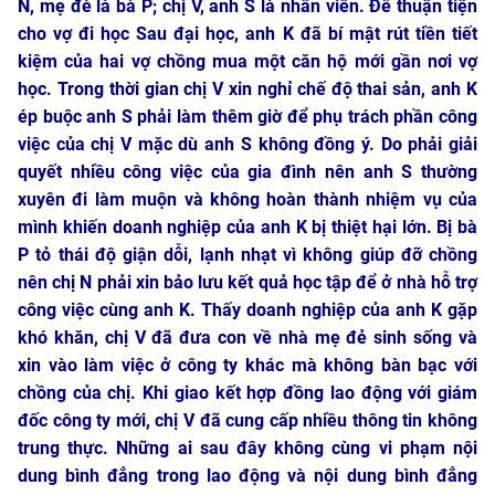
N, mẹ đẻ là bà P; chị V, anh S là nhân viên. Để thuận tiện
cho vợ đi học Sau đại học, anh K đã bí mật rút tiền tiết
kiệm của hai vợ chồng mua một căn hộ mới gần nơi vợ
học. Trong thời gian chị V xin nghỉ chế độ thai sản, anh K
ép buộc anh S phải làm thêm giờ để phụ trách phần công
việc của chị V mặc dù anh S không đồng ý. Do phải giải
quyết nhiều công việc của gia đình nên anh S thường
xuyên đi làm muộn và không hoàn thành nhiệm vụ của
mình khiến doanh nghiệp của anh K bị thiệt hại lớn. Bị bà
P tỏ thái độ giận dỗi, lạnh nhạt vì không giúp đỡ chồng
nên chị N phải xin bảo lưu kết quả học tập để ở nhà hỗ trợ
công việc cùng anh K. Thấy doanh nghiệp của anh K gặp
khó khăn, chị V đã đưa con về nhà mẹ đẻ sinh sống và
xin vào làm việc ở công ty khác mà không bàn bạc với
chồng của chị. Khi giao kết hợp đồng lao động với giám
đốc công ty mới, chị V đã cung cấp nhiều thông tin không
trung thực. Những ai sau đây không cùng vi phạm nội
dung bình đẳng trong lao động và nội dung bình đẳng