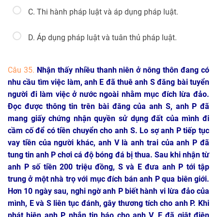
C. Thi hành pháp luật và áp dụng pháp luật.
D. Áp dụng pháp luật và tuân thủ pháp luật.
Câu 35.
Nhận thấy nhiều thanh niên ở nông thôn đang có
nhu cầu tìm việc làm, anh E đã thuê anh S đăng bài tuyển
người đi làm việc ở nước ngoài nhằm mục đích lừa đảo.
Đọc được thông tin trên bài đăng của anh S, anh P đã
mang giấy chứng nhận quyền sử dụng đất của mình đi
cầm cố để có tiền chuyển cho anh S. Lo sợ anh P tiếp tục
vay tiền của người khác, anh V là anh trai của anh P đã
tung tin anh P chơi cá độ bóng đá bị thua. Sau khi nhận từ
anh P số tiền 200 triệu đồng, S và E đưa anh P tới tập
trung ở một nhà trọ với mục đích bán anh P qua biên giới.
Hơn 10 ngày sau, nghi ngờ anh P biết hành vi lừa đảo của
mình, E và S liên tục đánh, gây thương tích cho anh P. Khi
phát hiện anh P nhắn tin báo cho anh V, E đã giật điện