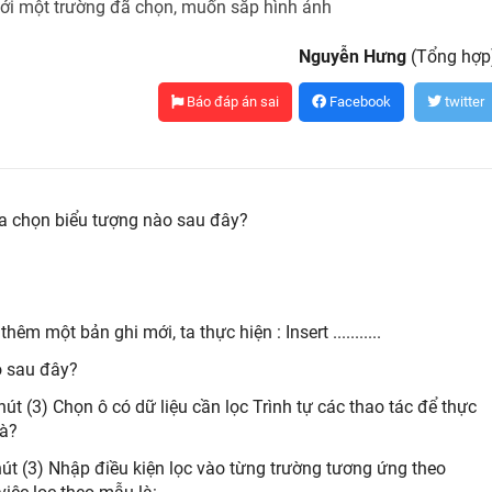
Nguyễn Hưng
(Tổng hợp
Báo đáp án sai
Facebook
twitter
ta chọn biểu tượng nào sau đây?
m một bản ghi mới, ta thực hiện : Insert ...........
o sau đây?
út (3) Chọn ô có dữ liệu cần lọc Trình tự các thao tác để thực
là?
nút (3) Nhập điều kiện lọc vào từng trường tương ứng theo