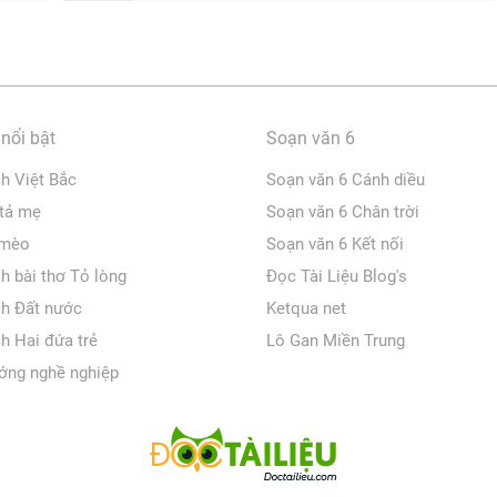
nổi bật
Soạn văn 6
ch Việt Bắc
Soạn văn 6 Cánh diều
 tả mẹ
Soạn văn 6 Chân trời
 mèo
Soạn văn 6 Kết nối
ch bài thơ Tỏ lòng
Đọc Tài Liệu Blog's
ch Đất nước
Ketqua net
ch Hai đứa trẻ
Lô Gan Miền Trung
ớng nghề nghiệp