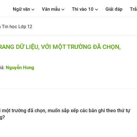
Ngữ văn
Văn mẫu
Thi vào 10
Giải đáp
Trắ
 Tin học Lớp 12
RANG DỮ LIỆU, VỚI MỘT TRƯỜNG ĐÃ CHỌN,
iả:
Nguyễn Hưng
ới một trường đã chọn, muốn sắp xếp các bản ghi theo thứ tự
ng?