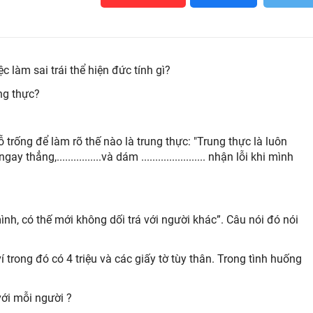
c làm sai trái thể hiện đức tính gì?
ng thực?
trống để làm rõ thế nào là trung thực: "Trung thực là luôn
ngay thẳng,................và dám ....................... nhận lỗi khi mình
ình, có thế mới không dối trá với người khác”. Câu nói đó nói
 trong đó có 4 triệu và các giấy tờ tùy thân. Trong tình huống
với mỗi người ?