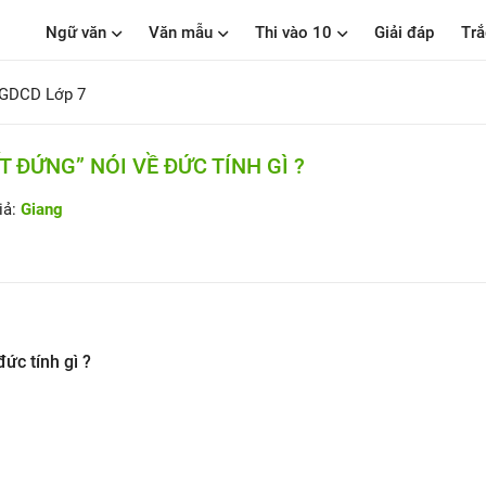
Ngữ văn
Văn mẫu
Thi vào 10
Giải đáp
Trắ
 GDCD Lớp 7
 ĐỨNG” NÓI VỀ ĐỨC TÍNH GÌ ?
iả:
Giang
ức tính gì ?