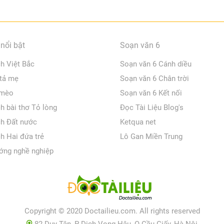
nổi bật
Soạn văn 6
ch Việt Bắc
Soạn văn 6 Cánh diều
 tả mẹ
Soạn văn 6 Chân trời
 mèo
Soạn văn 6 Kết nối
ch bài thơ Tỏ lòng
Đọc Tài Liệu Blog's
ch Đất nước
Ketqua net
ch Hai đứa trẻ
Lô Gan Miền Trung
ớng nghề nghiệp
Copyright © 2020 Doctailieu.com. All rights reserved
82 Duy Tân, P Dịch Vọng Hậu, Q Cầu Giấy, Hà Nội