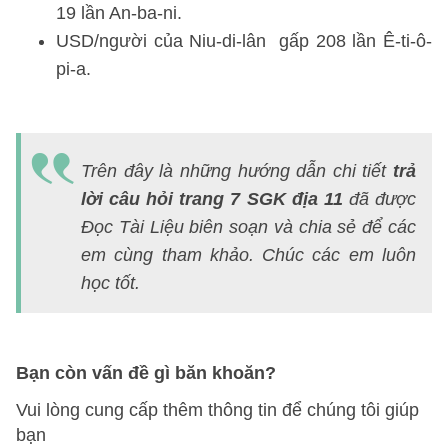
19 lần An-ba-ni.
USD/người của Niu-di-lân gấp 208 lần Ê-ti-ô-
pi-a.
H
d
Trên đây là những hướng dẫn chi tiết
trả
s
lời câu hỏi trang 7 SGK địa 11
đã được
đị
Đọc Tài Liệu biên soạn và chia sẻ để các
lí
em cùng tham khảo. Chúc các em luôn
1
học tốt.
bà
1
Bạn còn vấn đề gì băn khoăn?
Vui lòng cung cấp thêm thông tin để chúng tôi giúp
bạn