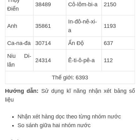
Thụy
38489
Cô-lôm-bi-a
2150
Điển
In-đô-nê-xi-
Anh
35861
1193
a
Ca-na-đa
30714
Ấn Độ
637
Niu Di-
24314
Ê-ti-ô-pê-a
112
lân
Thế giới: 6393
Hướng dẫn:
Sử dụng kĩ năng nhận xét bảng số
liệu
Nhận xét hàng dọc theo từng nhóm nước
So sánh giữa hai nhóm nước