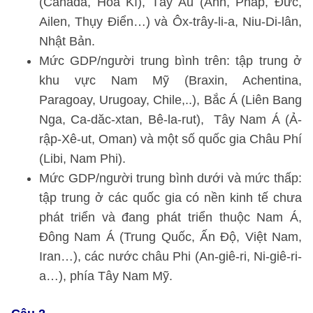
(Canađa, Hoa Kì), Tây Âu (Anh, Pháp, Đức,
Ailen, Thụy Điển…) và Ôx-trây-li-a, Niu-Di-lân,
Nhật Bản.
Mức GDP/người trung bình trên: tập trung ở
khu vực Nam Mỹ (Braxin, Achentina,
Paragoay, Urugoay, Chile,..), Bắc Á (Liên Bang
Nga, Ca-dăc-xtan, Bê-la-rut), Tây Nam Á (Ả-
rập-Xê-ut, Oman) và một số quốc gia Châu Phí
(Libi, Nam Phi).
Mức GDP/người trung bình dưới và mức thấp:
tập trung ở các quốc gia có nền kinh tế chưa
phát triển và đang phát triển thuộc Nam Á,
Đông Nam Á (Trung Quốc, Ấn Độ, Việt Nam,
Iran…), các nước châu Phi (An-giê-ri, Ni-giê-ri-
a…), phía Tây Nam Mỹ.