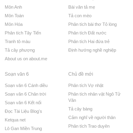
Môn Anh
Bài văn tả mẹ
Môn Toán
Tả con mèo
Môn Hóa
Phân tích bài thơ Tỏ lòng
Phân tích Tây Tiến
Phân tích Đất nước
Tranh tô màu
Phân tích Hai đứa trẻ
Tả cây phượng
Định hướng nghề nghiệp
About us on about.me
Soạn văn 6
Chủ đề mới
Soạn văn 6 Cánh diều
Phân tích Vợ nhặt
Soạn văn 6 Chân trời
Phân tích nhân vật Ngô Tử
Văn
Soạn văn 6 Kết nối
Tả cây bàng
Đọc Tài Liệu Blog's
Cảm nghĩ về người thân
Ketqua net
Phân tích Trao duyên
Lô Gan Miền Trung