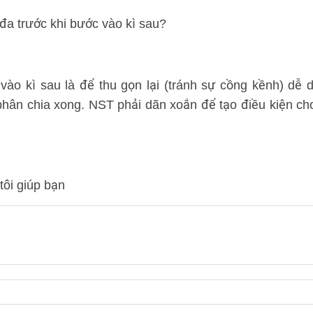
 đa trước khi bước vào kì sau?
ào kì sau là để thu gọn lại (tránh sự cồng kềnh) dễ d
phân chia xong. NST phải dãn xoắn để tạo điều kiện ch
tôi giúp bạn