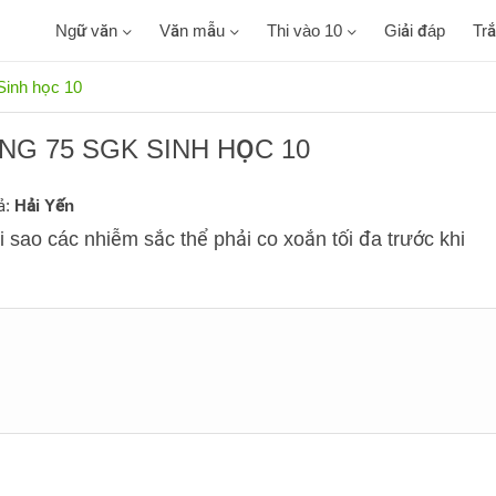
Ngữ văn
Văn mẫu
Thi vào 10
Giải đáp
Tr
Sinh học 10
ANG 75 SGK SINH HỌC 10
ả:
Hải Yến
 sao các nhiễm sắc thể phải co xoắn tối đa trước khi